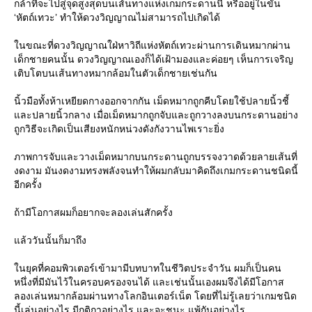
กล้าที่จะไปสู่จุดสูงสุดบนเส้นทางแห่งเกมกระดานนี้ หรืออยู่ในขั้น
‘หัตถ์เทวะ’ ทำให้ดวงวิญญาณไม่สามารถไปเกิดได้
นขณะที่ดวงวิญญาณใฝ่หาวิถีแห่งหัตถ์เทวะผ่านการเดินหมากผ่าน
เด็กชายคนนั้น ดวงวิญญาณเองก็ได้เฝ้ามองและค่อยๆ เห็นการเจริญ
เติบโตบนเส้นทางหมากล้อมในตัวเด็กชายเช่นกัน
นิ้วมือทั้งห้าเหยียดกางออกจากกัน เม็ดหมากถูกคีบโดยใช้ปลายนิ้วชี้
ละปลายนิ้วกลาง เมื่อเม็ดหมากถูกจับและถูกวางลงบนกระดานอย่าง
ถูกวิธีจะเกิดเป็นเสียงหนักหน่วงดังกังวานไพเราะยิ่ง
ภาพการจับและวางเม็ดหมากบนกระดานถูกบรรจงวาดด้วยลายเส้นที่
งดงาม มันงดงามทรงพลังจนทำให้ผมกลับมาคิดถึงเกมกระดานชนิดนี้
อีกครั้ง
ถ้ามีโอกาสผมก็อยากจะลองเล่นสักครั้ง
ล้ววันนั้นก็มาถึง
นยุคที่คอมพิวเตอร์เข้ามามีบทบาทในชีวิตประจำวัน ผมก็เป็นคน
หนึ่งที่มีมันไว้ในครอบครองจนได้ และเช่นนั้นเองผมจึงได้มีโอกาส
ลองเล่นหมากล้อมผ่านทางโลกอินเตอร์เน็ต โดยที่ไม่รู้เลยว่าเกมชนิด
นี้เล่นอย่างไร มีกติกาอย่างไร และจะชนะ แพ้กันอย่างไร