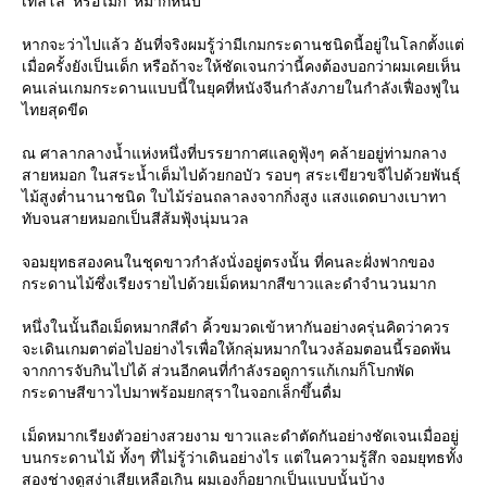
เทลโล่’ หรือไม่ก็ ‘หมากหนีบ’
หากจะว่าไปแล้ว อันที่จริงผมรู้ว่ามีเกมกระดานชนิดนี้อยู่ในโลกตั้งแต่
เมื่อครั้งยังเป็นเด็ก หรือถ้าจะให้ชัดเจนกว่านี้คงต้องบอกว่าผมเคยเห็น
คนเล่นเกมกระดานแบบนี้ในยุคที่หนังจีนกำลังภายในกำลังเฟื่องฟูใน
ไทยสุดขีด
ณ ศาลากลางน้ำแห่งหนึ่งที่บรรยากาศแลดูฟุ้งๆ คล้ายอยู่ท่ามกลาง
สายหมอก ในสระน้ำเต็มไปด้วยกอบัว รอบๆ สระเขียวขจีไปด้วยพันธุ์
ไม้สูงต่ำนานาชนิด ใบไม้ร่อนถลาลงจากกิ่งสูง แสงแดดบางเบาทา
ทับจนสายหมอกเป็นสีส้มฟุ้งนุ่มนวล
จอมยุทธสองคนในชุดขาวกำลังนั่งอยู่ตรงนั้น ที่คนละฝั่งฟากของ
กระดานไม้ซึ่งเรียงรายไปด้วยเม็ดหมากสีขาวและดำจำนวนมาก
หนึ่งในนั้นถือเม็ดหมากสีดำ คิ้วขมวดเข้าหากันอย่างครุ่นคิดว่าควร
จะเดินเกมตาต่อไปอย่างไรเพื่อให้กลุ่มหมากในวงล้อมตอนนี้รอดพ้น
จากการจับกินไปได้ ส่วนอีกคนที่กำลังรอดูการแก้เกมก็โบกพัด
กระดาษสีขาวไปมาพร้อมยกสุราในจอกเล็กขึ้นดื่ม
เม็ดหมากเรียงตัวอย่างสวยงาม ขาวและดำตัดกันอย่างชัดเจนเมื่ออยู่
บนกระดานไม้ ทั้งๆ ที่ไม่รู้ว่าเดินอย่างไร แต่ในความรู้สึก จอมยุทธทั้ง
สองช่างดูสง่าเสียเหลือเกิน ผมเองก็อยากเป็นแบบนั้นบ้าง