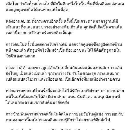
เมื่อโถมกำลังทั้งหมดลงไปที่ศึกใดศึกหนึ่งในนั้น พื้นที่ที่เหลือจะอ่อนแอ
ละถูกคู่แข่งยึดได้จนพ่ายแพ้ในที่สุด
หลังอ่านจบ ผมตั้งกระดานอีกครั้ง ครั้งนี้เป็นกระดานมาตรฐานที่มี
เส้นแนวดิ่งและแนวขวางอย่างละสิบเก้าเส้น จุดตัดที่เกิดขึ้นจากเส้น
เหล่านี้มากมายถึงสามร้อยหกสิบเอ็ดจุด
การเดินในครั้งนี้แตกต่างไปจากเดิม นอกจากคู่แข่งซึ่งอยู่ฝั่งตรงข้าม
หน้าจอแล้ว ศัตรูแท้จริงที่ผมจำเป็นต้องเอาชนะให้ได้คือศัตรูภายใน
จตัวเองต่างหาก
ดวงดาวสีดำและขาวถูกสลับสับเปลี่ยนกันแต่งแต้มลงบนจักรวาลอัน
ิ่งใหญ่ เม็ดแล้วเม็ดเล่า รุกระหว่างรับ รับในขณะรุก กระแสหมาก
เปลี่ยนแปลงไปมา และเมื่อจบเกม เป็นอีกครั้งที่ผมแพ้อย่างราบคาบ
ทว่าความพ่ายแพ้ในครั้งนี้ผมกลับไม่ได้รู้สึกแบบที่ผ่านๆ มา ความพ่า
พ้ในครั้งนี้ผมกลับได้สิ่งมีค่ากลับมาแทน นั่นคือความสนุกดังเช่นที่
ได้เล่นกระดานแรกกลับคืนมาอีกครั้ง
การข้ามพ้นความหวาดหวั่นในจิตใจ การยอมรับในคู่แข่ง การยอมรับ
ตนเอง ตอนนี้ผมไม่หลงเหลือความรู้สึกว่าไม่อยากแพ้อีกต่อไป