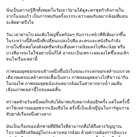
นั่นเป็นความรู้สึกทั้งหมดในวัยเยาว์ยามได้ดูละครชุดกำลังภายใน
จากในจอแก้ว เป็นการพบกันครั้งแรกระหว่างผมกับหมากล้อมที่แสน
จะติดตาตรึงใจ
วันเวลาผ่านไป ผมเติบใหญ่ขึ้นพร้อมๆ กับภาระหน้าที่ที่เพิ่มมากขึ้น
นระหว่างนี้สิ่งหนึ่งที่เปลี่ยนแปลงไปคือ ละครและหนังจีนกำลัง
ภายในซึ่งเคยโด่งดังสุดขีดกลับเสื่อมความนิยมลงไปทีละน้อย หรือ
บางทีอาจจะไม่ใช่อย่างนั้นก็ได้ อาจจะเป็นเพราะผมเองโตขึ้นจนเลิก
สนใจเรื่องเหล่านี้
ภาพจอมยุทธยกแขนข้างหนึ่งขึ้นบังในขณะกระดกจอกเหล้าแบบรวด
เดียวหมดจนเหล้าหกรดเสื้อเป็นทาง ภาพจอมยุทธย่างไก่สีขาวน่ากิน
นกองไฟ ภาพจอมยุทธนั่งเล่นหมากล้อมในศาลากลางน้ำ ผมลืม
เลือนภาพเหล่านี้ไปจนหมดสิ้น
ทว่าสุดท้ายวันหนึ่งผมก็กลับได้มาพบกับหมากล้อมอีกครั้ง แต่ในครั้งนี้
หาใช่เหล่าจอมยุทธจากเมืองจีนไม่ ครั้งนี้เป็นเด็กญี่ปุ่นในการ์ตูนรา
สัปดาห์เรื่องหนึ่งต่างหาก
มันเป็นเรื่องของเด็กชายที่มีจิตใจที่สามารถสื่อได้ถึงดวงวิญญาณ
บราณที่สิงสถิตอยู่ในกระดานหมากล้อม ด้วยความต้องการอันแรง