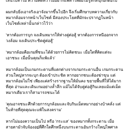
เล่นไปทำไม ความคิดที่ว่าไม่อยากแพ้ทำให้ผมไม่รู้สึกสนุกอีกต่อไป
ผมกลับยิ่งเอาจริงเอาจังมากขึ้นไปอีก จึงเริ่มศึกษาบทความเกี่ยวกับ
หมากล้อมจากหน้าเว็บไซต์ มีสองประโยคที่มักจะปรากฏในหน้า
เว็บไซต์เหล่านั้นกล่าวไว้ว่า
‘หากต้องการบุก จงเดินหมากให้ห่างคู่ต่อสู้ หากต้องการหนีออกจาก
วงล้อม จงเดินประชิดคู่ต่อสู้’
‘หมากล้อมคือเกมที่ชนะได้ด้วยการไม่คิดชนะ เมื่อใดที่คิดแต่จะ
เอาชนะ เมื่อนั้นคุณก็แพ้แล้ว’
หมากล้อมเป็นเกมกระดานที่แตกต่างจากเกมกระดานอื่น เกมกระดาน
ส่วนใหญ่หากจะบุก ต้องเข้าประชิด หากอยากชนะต้องฆ่าขุน แต่
หมากล้อมไม่ใช่ เพียงแค่สร้างรากฐานให้มั่นคง ขยายพื้นที่ให้ได้มาก
ที่สุด อ่านและเดินเกมอย่างล้ำลึก แม้ไม่ได้จับคู่ต่อสู้กินเลยแม้แต่เม็ด
หมากเดียวเราก็สามารถชนะได้
‘คุณอาจชนะศึกด้วยการบุกล้อมและจับกินเม็ดหมากอย่างบ้าคลั่ง แต่
นท้ายที่สุดคุณจะแพ้ในสงคราม’
หากไม่มองความเป็นไป หรือ ‘กระแส’ ของหมากทั้งกระดาน เมื่อ
สายตามัวจับจ้องอยู่ที่ศึกใดศึกหนึ่งบนกระดานอันกว้างใหญ่ไพศาล