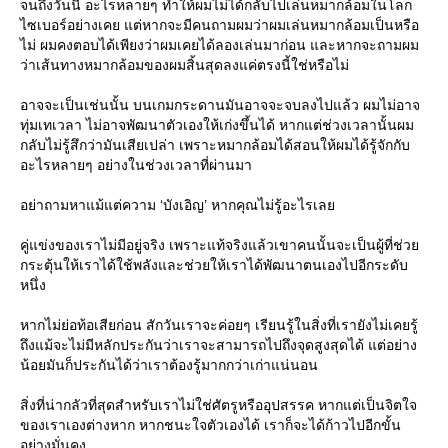
จนถึงวันนี้ อะไรหลายๆ ทำให้ผมไม่ได้กลับไปเล่นหมากล้อมในโลก
ไซเบอร์อย่างเคย แต่หากจะมีคนถามผมว่าผมเล่นหมากล้อมเป็นหรือ
ไม่ ผมคงตอบได้เพียงว่าผมเคยได้ลองเล่นมาก่อน และหากจะถามผม
ว่าเส้นทางหมากล้อมของผมสิ้นสุดลงแค่ตรงนี้ใช่หรือไม่
อาจจะเป็นเช่นนั้น บนเกมกระดานมันอาจจะจบลงไปแล้ว ผมไม่อาจ
ทุ่มเทเวลา ไม่อาจพัฒนาตัวเองให้เก่งขึ้นได้ หากแต่ช่วงเวลานั้นผม
กลับไม่รู้สึกว่ามันเสียเปล่า เพราะหมากล้อมได้สอนให้ผมได้รู้จักกับ
อะไรหลายๆ อย่างในช่วงเวลาที่ผ่านมา
อย่าถามหาแม้แต่ความ ‘บังเอิญ’ หากคุณไม่รู้อะไรเล
คู่แข่งของเราไม่มีอยู่จริง เพราะแท้จริงแล้วเขาคนนั้นจะเป็นผู้ที่ช่ว
กระตุ้นให้เราได้ใช้พลังและช่วยให้เราได้พัฒนาตนเองไปอีกระดับ
หนึ่ง
หากไม่ย่อท้อเสียก่อน สักวันเราจะค่อยๆ เรียนรู้ในสิ่งที่เรายังไม่เคยรู้
ถึงแม้จะไม่มีหลักประกันว่าเราจะสามารถไปถึงจุดสูงสุดได้ แต่อย่าง
น้อยมันก็ประกันได้ว่าเราต้องรู้มากกว่าเก่าแน่นอน
สิ่งที่น่ากลัวที่สุดสำหรับเราไม่ใช่ศัตรูหรืออุปสรรค หากแต่เป็นจิตใจ
ของเราเองต่างหาก หากชนะใจตัวเองได้ เราก็จะได้ก้าวไปอีกขั้น
อย่างมั่นคง