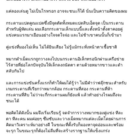
ค่ลองเล่นดู ไม่เป็นไรหรอก อาจจะชนะก็ได้ นั่นเป็นความคิดของผม
กระดานแปดคูณแปดซึ่งมีจุดตัดทั้งหมดแปดสิบเอ็ดจุด เป็นกระดาน
สำหรับผู้หัดเล่น ผมเลือกกระดานเล็กแบบนี้และตั้งหน้าตั้งตาคอยคู่
ข่งคนแรกมาเยือนอย่างใจจดใจจ่อ และไม่ช้าเขาคนนั้นก็เข้ามา
คู่แข่งที่มองไม่เห็น ไม่ได้ยินเสียง ไม่รู้แม้กระทั่งหน้าตาเชื้อชาติ
หมากดำเม็ดแรกถูกวางลงไปบนกระดานอิเล็กทรอนิกผ่านเครือข่า
ไร้สายที่ย่อโลกปัจจุบันให้เล็กลงถนัดตา ตามด้วยหมากขาวและดำ
สลับกันไป
ละการแข่งขันครั้งแรกก็ทำให้ผมได้รู้ว่า ไม่มีคำว่าฟลุ๊กชนะสำหรับ
เกมกระดานที่เรียกว่าหมากล้อม กระดานที่สอง กระดานที่ห้า
กระดานที่สิบ ไม่ว่าจะกี่กระดานผมก็ยังแพ้ แล้วทำอย่างไรผมถึงจะ
ชนะได้
พอคิดได้ดังนั้น ผมจึงเริ่มเรียนรู้ จดจำการวางหมากของคู่แข่ง ทีละ
ตา ทีละคน ผมค่อยๆ ซึมซับและวางเม็ดหมากแต่ละเม็ดโดยผ่านการ
คิดมาวิเคราะห์มาอย่างดี ในขณะที่ตั้งรับก็มองหาจุดอ่อนและพร้อม
จะรุก ในขณะรุกก็ต้องไม่ลืมที่จะสร้างรากฐานให้แข็งแกร่ง